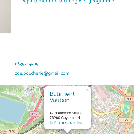
Département de sociologie et géographie
0635214505
zoe.boucherie@gmail.com
×
Bâtiment
Vauban
47 boulevard Vauban
78280 Guyancourt
Itinéraire vers ce lieu