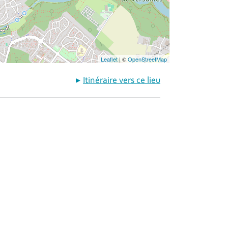
Leaflet
| ©
OpenStreetMap
Itinéraire vers ce lieu