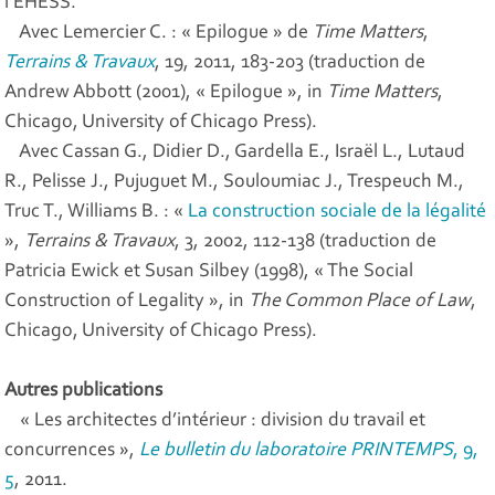
l’EHESS.
Avec Lemercier C. : « Epilogue » de
Time Matters
,
Terrains & Travaux
, 19, 2011, 183-203 (traduction de
Andrew Abbott (2001), « Epilogue », in
Time Matters
,
Chicago, University of Chicago Press).
Avec Cassan G., Didier D., Gardella E., Israël L., Lutaud
R., Pelisse J., Pujuguet M., Souloumiac J., Trespeuch M.,
Truc T., Williams B. : «
La construction sociale de la légalité
»,
Terrains & Travaux
, 3, 2002, 112-138 (traduction de
Patricia Ewick et Susan Silbey (1998), « The Social
Construction of Legality », in
The Common Place of Law
,
Chicago, University of Chicago Press).
Autres publications
« Les architectes d’intérieur : division du travail et
concurrences »,
Le bulletin du laboratoire PRINTEMPS
, 9,
5
, 2011.