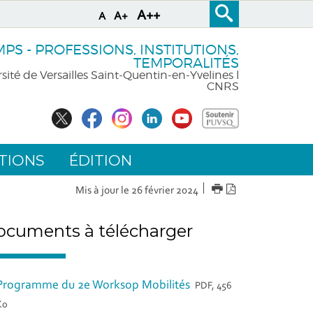
A++
A+
A
S - PROFESSIONS, INSTITUTIONS,
TEMPORALITÉS
sité de Versailles Saint-Quentin-en-Yvelines l
CNRS
TIONS
ÉDITION
IMPRIMER
Version
Mis à jour le 26 février 2024
PDF
cuments à télécharger
Programme du 2e Worksop Mobilités
PDF, 456
Ko