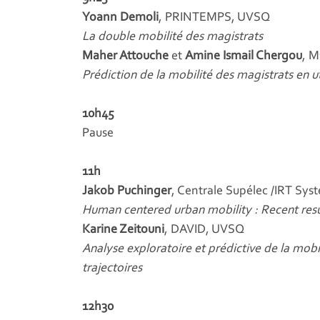
Yoann Demoli
, PRINTEMPS, UVSQ
La double mobilité des magistrats
Maher Attouche
et
Amine Ismail Chergou
, 
Prédiction de la mobilité des magistrats en uti
10h45
Pause
11h
Jakob Puchinger
, Centrale Supélec /IRT Sy
Human centered urban mobility : Recent resul
Karine Zeitouni
, DAVID, UVSQ
Analyse exploratoire et prédictive de la mobi
trajectoires
12h30