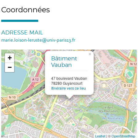
Coordonnées
ADRESSE MAIL
marie.loison-leruste@univ-paris13.fr
×
+
Bâtiment
Vauban
−
47 boulevard Vauban
78280 Guyancourt
Itinéraire vers ce lieu
Leaflet
| ©
OpenStreetMap