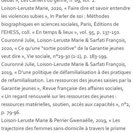
débat »,
Les Cahiers du genre
, n°69, vol. 2.
Loison-Leruste Marie, 2020, « Faire dire et savoir entendre
les violences subies », In
Parler de soi : Méthodes
biographiques en sciences sociales
, Paris, Éditions de
l'EHESS, coll. « En temps & lieux », vol. 95, p. 137-150.
Couronné Julie, Loison-Leruste Marie & Sarfati François,
2020, « Ce qu’une “sortie positive” de la Garantie jeunes
veut dire »,
Vie sociale
, n°29-30 (1-2), p. 183-199.
Couronné Julie, Loison-Leruste Marie & Sarfati François,
2019, « D’une politique de défamilialisation à des pratiques
de refamilialisation. Les ressources des jeunes saisies par la
Garantie jeunes »,
Revue française des affaires sociales
,
« Un regard renouvelé sur les ressources des jeunes :
ressources matérielles, soutien, accès aux capacités », n°2,
p. 79-96.
Loison-Leruste Marie & Perrier Gwenaëlle, 2019, « Les
trajectoire des femmes sans-domicile à travers le prisme