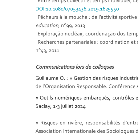
"Entre temps collectif et temps individuel, L
DOI:10.1080/07053436.2019.1625550
"Pêcheurs à la mouche : de l’activité sportive 
education
, n°99, 2013
"Exploração nucléair, coordenação dos temp
"Recherches partenariales : coordination et
n°43, 2011
Communications lors de colloques
Guillaume O. :
« Gestion des risques industri
de l’Organisation Responsable.
Conférence 
« Outils numériques embarqués, contrôles et
Saclay, 1-3 juillet 2024
« Risques en rivière, responsabilités d'en
Association Internationale des Sociologues 