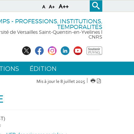
A++
A+
A
S - PROFESSIONS, INSTITUTIONS,
TEMPORALITÉS
sité de Versailles Saint-Quentin-en-Yvelines l
CNRS
TIONS
ÉDITION
IMPRIMER
Version
Mis à jour le 8 juillet 2025
PDF
ME
T)
F