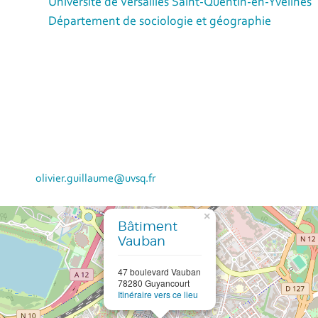
Université de Versailles Saint-Quentin-en-Yvelines
Département de sociologie et géographie
olivier.guillaume@uvsq.fr
×
Bâtiment
Vauban
47 boulevard Vauban
78280 Guyancourt
Itinéraire vers ce lieu