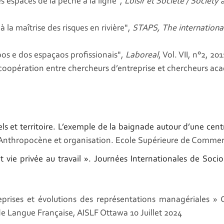
es espaces de la pêche à la ligne",
Loisir et Société / Society 
à la maîtrise des risques en rivière",
STAPS,
The international
os e dos espaçaos profissionais",
Laboreal
, Vol. VII, n°2, 2
 coopération entre chercheurs d’entreprise et chercheurs a
els et territoire. L’exemple de la baignade autour d’une cen
Anthropocène et organisation
. Ecole Supérieure de Commer
 vie privée au travail ».
Journées Internationales de Sociol
treprises et évolutions des représentations managériales »
de Langue Française
, AISLF Ottawa 10 Juillet 2024