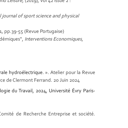
and Leisure
, (2019), Vol 42 Issue 2 :
 journal of sport science and physical
011, pp.39-55 (Revue Portugaise)
cadémiques",
Interventions Economiques
,
trale hydroélectrique
. »
. Atelier pour la Revue
ce de Clermont Ferrand. 20 Juin 2024
ogie du Travail
, 2024, Université Évry Paris-
 Comité de Recherche Entreprise et société.