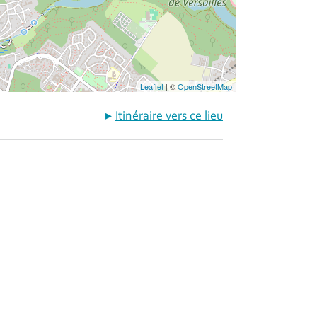
Leaflet
| ©
OpenStreetMap
Itinéraire vers ce lieu